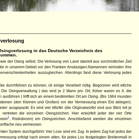
gverlosung
Osingverlosung in das Deutsche Verzeichnis des
enommen.
 wie der Osing selbst. Die Verlosung von Land stammt aus vorchristlicher Zeit
 die in unserem Gebiet vor den Franken Ansässigen Alamannen verlosten ihre
nverschiedenheiten auszugleichen. Allerdings fand diese Verlosung jedes
ke durchführen zu können, ist einige Vorarbeit nötig. Begonnen wird etliche
Die Osingverwaltung ( das sind je 2 Mann pro Ort, früher waren es 4, die
 ausführen ) trifft sich an einem bestimmten Ort am Osing. (Bis 1864 mussten
steinen (den Kleinen und Großen) vor der Vermessung einen Eid ablegen).
er ausgepackt. Es sind vier Würfel (die Originalwürfel sind aus Blei) mit je
vertreten die einzelnen Osingzeichen. Hier erwürfelt jeder der vier Orte
2
heim
, Rüdisbronn) ein Osingzeichen. Anschließend werden die einzelnen
kerfläche neu vermessen.
en System durchgeführt. Vier Lose sind ein Zug. In jedem Zug hat jedes der
ermessung erfolgt nach einem alten, für jedes Los festgelegten Breitenmaß in