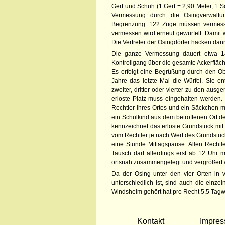
Gert und Schuh (1 Gert = 2,90 Meter, 1 
Vermessung durch die Osingverwaltu
Begrenzung. 122 Züge müssen vermessen
vermessen wird erneut gewürfelt. Damit w
Die Vertreter der Osingdörfer hacken dan
Die ganze Vermessung dauert etwa 14 
Kontrollgang über die gesamte Ackerfläche
Es erfolgt eine Begrüßung durch den Obm
Jahre das letzte Mal die Würfel. Sie en
zweiter, dritter oder vierter zu den aus
erloste Platz muss eingehalten werden. 
Rechtler ihres Ortes und ein Säckchen 
ein Schulkind aus dem betroffenen Ort d
kennzeichnet das erloste Grundstück mit
vom Rechtler je nach Wert des Grundstüc
eine Stunde Mittagspause. Allen Rechtle
Tausch darf allerdings erst ab 12 Uhr 
ortsnah zusammengelegt und vergrößert 
Da der Osing unter den vier Orten in v
unterschiedlich ist, sind auch die einz
Windsheim gehört hat pro Recht 5,5 Tagw
Kontakt
Impre