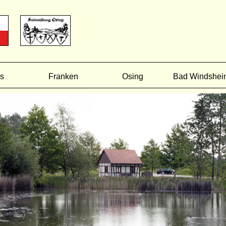
s
Franken
Osing
Bad Windshei