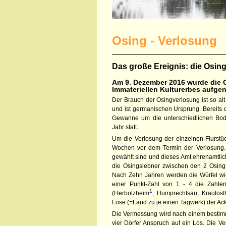
Osing - Verlosung
Das große Ereignis: die Osin
Am 9. Dezember 2016 wurde die 
Immateriellen Kulturerbes aufg
Der Brauch der Osingverlosung ist so alt
und ist germanischen Ursprung. Bereits
Gewanne um die unterschiedlichen Bode
Jahr statt.
Um die Verlosung der einzelnen Flurstüc
Wochen vor dem Termin der Verlosung. 
gewählt sind und dieses Amt ehrenamtlich
die Osingsiebner zwischen den 2 Osing
Nach Zehn Jahren werden die Würfel wied
einer Punkt-Zahl von 1 - 4 die Zahlen 
1
(Herbolzheim
, Humprechtsau, Krautost
Lose (=Land zu je einen Tagwerk) der Ac
Die Vermessung wird nach einem bestimmt
vier Dörfer Anspruch auf ein Los. Die V