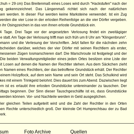
Schuh = 29 cm) Das Breitenmaß eines Loses wird durch "Hackstufen" nach der
ng gekennzeichnet. Das Längenmaß richtet sich nach der natürlichen
 werden. In dieser Flur werden keine Marksteine verwendet. Ist ein Zug
erden die vier Lose in der erlosten Reihenfolge an die vier Dörfer vergeben.
n ihr Osingzeichen in das von ihnen erloste Grundstück ein.
Tage. Drei Tage vor der angesetzten Verlosung findet ein zweitägiger
 statt. Am Tage der Verlosung trifft man sich früh um 8 Uhr am "Klingenbrunn".
ann und die Verlesung der Vorschriften. Jetzt fallen für die nächsten zehn
tscheiden darüber, welches der vier Dörfer mit seinen Rechtlern als erster,
gemessenen Zügen losmarschieren darf. Die Marschroute ist festgelegt und der
Die beiden Verwaltungsmitglieder eines jeden Ortes besitzen eine Liste der
mit Losen auf denen die Namen der Rechtler stehen. Aus dem Säckchen zieht
en Namen eines Rechtlers, der das betroffene Grundstück erhält. Der Rechtler
 einem Holzpflock, auf dem sein Name und sein Ort steht. Das Schulkind wird
kes mit einem Trinkgeld belohnt. Dies dauert bis zum Abend. Dazwischen liegt
rn ist es erlaubt ihre erlosten Grundstücke untereinander zu tauschen. Der
mittags beginnen. Der Sinn dieser Tauschgeschäfte ist es, dass Grundstücke
werden können. Vor- und Nachteile werden in Geld ausgeglichen.
ier gleichen Teilen aufgeteilt wird und die Zahl der Rechtler in den Orten
elnen Rechte unterschiedlich groß. Der kleinste Ort Humprechtsau der zu Bad
erk.
ssum
Foto Archive
Quellen